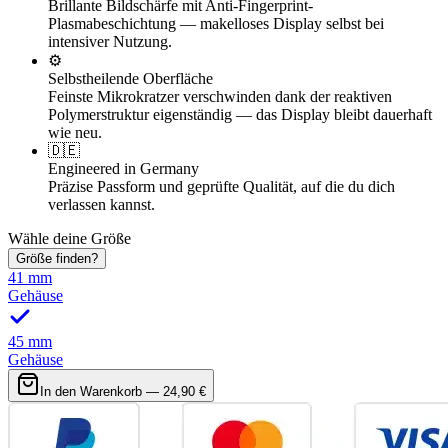
Brillante Bildschärfe mit Anti-Fingerprint-
Plasmabeschichtung — makelloses Display selbst bei
intensiver Nutzung.
⚙️
Selbstheilende Oberfläche
Feinste Mikrokratzer verschwinden dank der reaktiven
Polymerstruktur eigenständig — das Display bleibt dauerhaft
wie neu.
🇩🇪
Engineered in Germany
Präzise Passform und geprüfte Qualität, auf die du dich
verlassen kannst.
Wähle deine Größe
Größe finden?
41 mm
Gehäuse
45 mm
Gehäuse
In den Warenkorb —
24,90 €