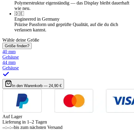
Polymerstruktur eigenständig — das Display bleibt dauerhaft
wie neu.
🇩🇪
Engineered in Germany
Präzise Passform und geprüfte Qualität, auf die du dich
verlassen kannst.
Wähle deine Größe
Größe finden?
40 mm
Gehäuse
44 mm
Gehäuse
In den Warenkorb —
24,90 €
Auf Lager
Lieferung in 1–2 Tagen
--:--:--
bis zum nächsten Versand