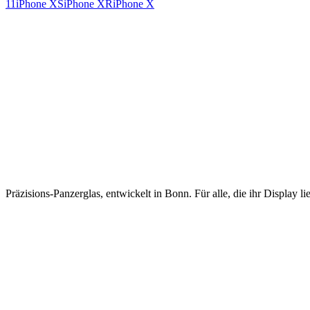
11
iPhone XS
iPhone XR
iPhone X
Präzisions-Panzerglas, entwickelt in Bonn. Für alle, die ihr Display lie