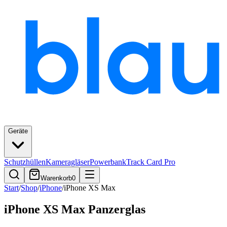
Geräte
Schutzhüllen
Kameragläser
Powerbank
Track Card Pro
Warenkorb
0
Start
/
Shop
/
iPhone
/
iPhone XS Max
iPhone XS Max Panzerglas