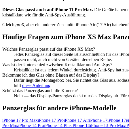
Dieses Glas passt auch auf
iPhone 11 Pro Max
.
Die Geräte haben 
kristallklare wie für die Anti-Spy-Ausführung.
Gleich
groß
, aber ein anderer Zuschnitt:
iPhone Air (17 Air)
hat
ebenfa
Häufige Fragen zum
iPhone XS Max
Panze
Welches Panzerglas passt auf das
iPhone XS Max
?
Jedes Panzerglas auf dieser Seite ist ausschließlich für das
iPho
passen nicht, auch nicht von Geräten derselben Reihe.
Was ist der Unterschied zwischen Kristallklar und Anti-Spy?
Kristallklar ist aus jedem Winkel durchsichtig. Anti-Spy hat zu
Bekomme ich das Glas ohne Blasen auf das Display?
Dafür liegt die Montagebox bei. Sie richtet das Glas aus, sodass
hilft
diese Anleitung
.
Schützt das Panzerglas auch die Kamera?
Nein — das Display-Panzerglas deckt nur das Display ab.
Für d
Panzerglas für andere
iPhone
-Modelle
iPhone 17 Pro Max
iPhone 17 Pro
iPhone 17 Air
iPhone 17
iPhone 17e
Pro Max
iPhone 14 Pro
iPhone 14 Plus
iPhone 14
iPhone 13 Pro Max
i