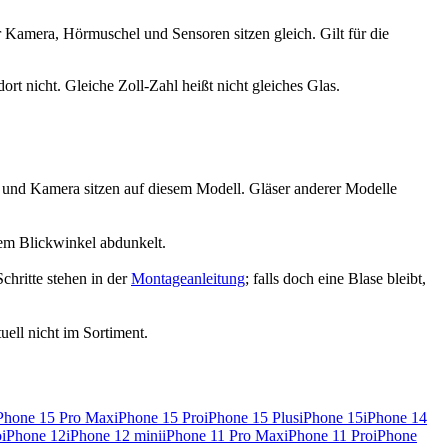
 Kamera, Hörmuschel und Sensoren sitzen gleich. Gilt für die
ort nicht. Gleiche Zoll-Zahl heißt nicht gleiches Glas.
und Kamera sitzen auf diesem Modell. Gläser anderer Modelle
chem Blickwinkel abdunkelt.
chritte stehen in der
Montageanleitung
; falls doch eine Blase bleibt,
ell nicht im Sortiment.
Phone 15 Pro Max
iPhone 15 Pro
iPhone 15 Plus
iPhone 15
iPhone 14
o
iPhone 12
iPhone 12 mini
iPhone 11 Pro Max
iPhone 11 Pro
iPhone