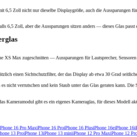
mit
6,5 Zoll
nicht nur dieselbe Displaygröße, auch die Aussparungen für
lls
6,5 Zoll
, aber die Aussparungen sitzen anders — dieses Glas passt d
rglas
ne XS Max
zugeschnitten — Aussparungen für Lautsprecher, Sensoren 
sätzlich einen Sichtschutzfilter, der das Display ab etwa 30 Grad seitli
 es nicht verrutschen und kein Staub unter das Glas geraten kann. Die S
as Kameramodul gibt es ein eigenes Kameraglas, für dieses Modell aktu
iPhone 16 Pro Max
iPhone 16 Pro
iPhone 16 Plus
iPhone 16e
iPhone 16
i
Phone 13 Pro
iPhone 13
iPhone 13 mini
iPhone 12 Pro Max
iPhone 12 Pr