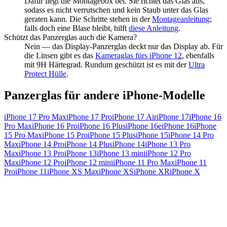
Dafür liegt die Montagebox bei. Sie richtet das Glas aus,
sodass es nicht verrutschen und kein Staub unter das Glas
geraten kann. Die Schritte stehen in der
Montageanleitung
;
falls doch eine Blase bleibt, hilft
diese Anleitung
.
Schützt das Panzerglas auch die Kamera?
Nein — das Display-Panzerglas deckt nur das Display ab.
Für
die Linsen gibt es das
Kameraglas fürs
iPhone 12
, ebenfalls
mit 9H Härtegrad.
Rundum geschützt ist es mit der
Ultra
Protect Hülle
.
Panzerglas für andere
iPhone
-Modelle
iPhone 17 Pro Max
iPhone 17 Pro
iPhone 17 Air
iPhone 17
iPhone 16
Pro Max
iPhone 16 Pro
iPhone 16 Plus
iPhone 16e
iPhone 16
iPhone
15 Pro Max
iPhone 15 Pro
iPhone 15 Plus
iPhone 15
iPhone 14 Pro
Max
iPhone 14 Pro
iPhone 14 Plus
iPhone 14
iPhone 13 Pro
Max
iPhone 13 Pro
iPhone 13
iPhone 13 mini
iPhone 12 Pro
Max
iPhone 12 Pro
iPhone 12 mini
iPhone 11 Pro Max
iPhone 11
Pro
iPhone 11
iPhone XS Max
iPhone XS
iPhone XR
iPhone X