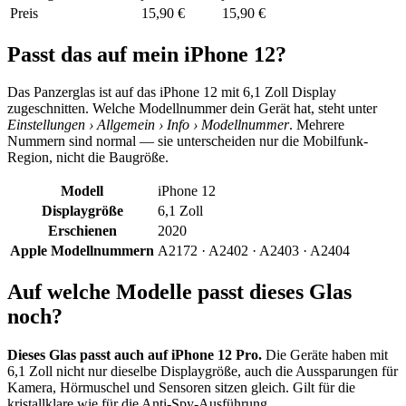
Preis
15,90 €
15,90 €
Passt das auf mein
iPhone 12
?
Das Panzerglas ist auf das
iPhone 12
mit
6,1 Zoll
Display
zugeschnitten. Welche Modellnummer dein Gerät hat, steht unter
Einstellungen › Allgemein › Info › Modellnummer
. Mehrere
Nummern sind normal — sie unterscheiden nur die Mobilfunk-
Region, nicht die Baugröße.
Modell
iPhone 12
Displaygröße
6,1 Zoll
Erschienen
2020
Apple Modellnummern
A2172 · A2402 · A2403 · A2404
Auf welche Modelle passt dieses Glas
noch?
Dieses Glas passt auch auf
iPhone 12 Pro
.
Die Geräte haben mit
6,1 Zoll
nicht nur dieselbe Displaygröße, auch die Aussparungen für
Kamera, Hörmuschel und Sensoren sitzen gleich. Gilt für die
kristallklare wie für die Anti-Spy-Ausführung.