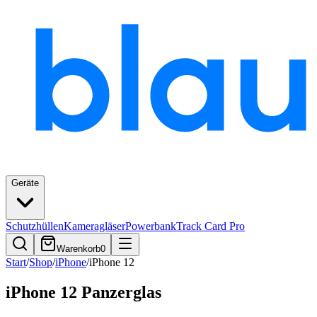
Geräte
Schutzhüllen
Kameragläser
Powerbank
Track Card Pro
Warenkorb
0
Start
/
Shop
/
iPhone
/
iPhone 12
iPhone 12 Panzerglas