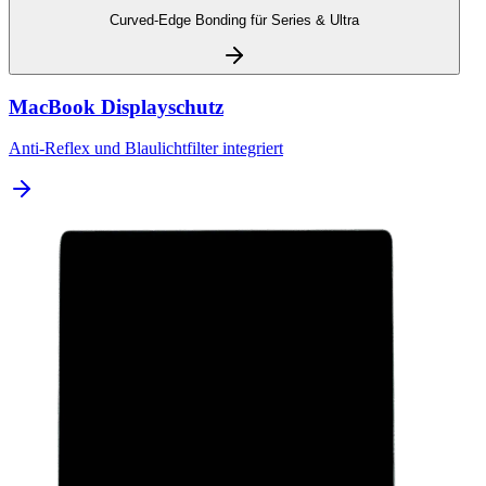
Curved-Edge Bonding für Series & Ultra
MacBook Displayschutz
Anti-Reflex und Blaulichtfilter integriert