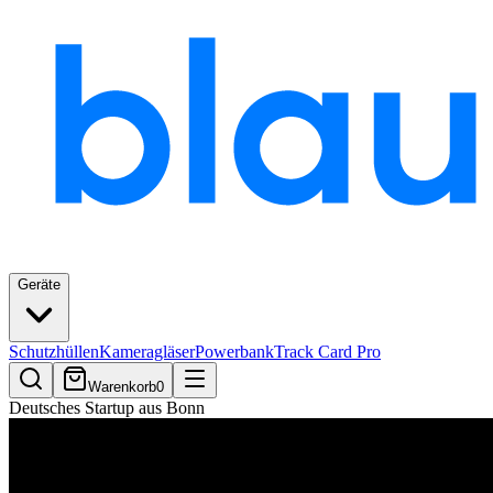
Geräte
Schutzhüllen
Kameragläser
Powerbank
Track Card Pro
Warenkorb
0
Deutsches Startup aus Bonn